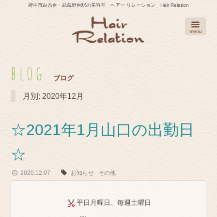
Skip
府中市白糸台・武蔵野台駅の美容室 ヘアー リレーション Hair Relation
to
content
menu
blog
ブログ
月別: 2020年12月
☆2021年1月山口の出勤日
☆
2020.12.07
お知らせ
その他
平日月曜日、毎週土曜日