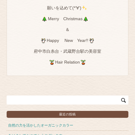
願いを込めて(*‘∀‘)
Merry Christmas
＆
Happy New Year!!
府中市白糸台・武蔵野台駅の美容室
Hair Relation
Search
for:
最近の投稿
自然の力を活かしたオーガニックカラー