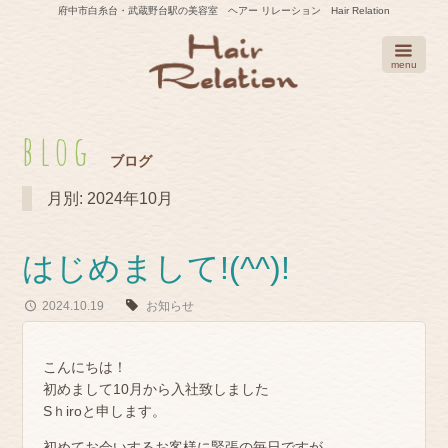
Skip
府中市白糸台・武蔵野台駅の美容室 ヘアー リレーション Hair Relation
to
content
menu
blog
ブログ
月別: 2024年10月
はじめまして!(^^)!
2024.10.19
お知らせ
こんにちは！
初めまして10月から入社致しました
Sｈiroと申します。
初めてお会いするお客様に緊張の毎日ですが